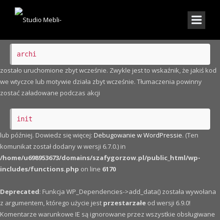
Notice
: Funkcja _load_textdomain_just_in_time została wywołana
nieprawidłowo
. Ładowanie tłumaczenia dla domeny
archi
zostało uruchomione zbyt wcześnie. Zwykle jest to wskaźnik, że jakiś kod
we wtyczce lub motywie działa zbyt wcześnie. Tłumaczenia powinny
zostać załadowane podczas akcji
init
lub później. Dowiedz się więcej:
Debugowanie w WordPressie
. (Ten
komunikat został dodany w wersji 6.7.0.) in
/home/u698953673/domains/szafygorzow.pl/public_html/wp-
includes/functions.php
on line
6170
Deprecated
: Funkcja WP_Dependencies->add_data() została wywołana
z argumentem, którego użycie jest
przestarzałe
od wersji 6.9.0!
Komentarze warunkowe IE są ignorowane przez wszystkie obsługiwane