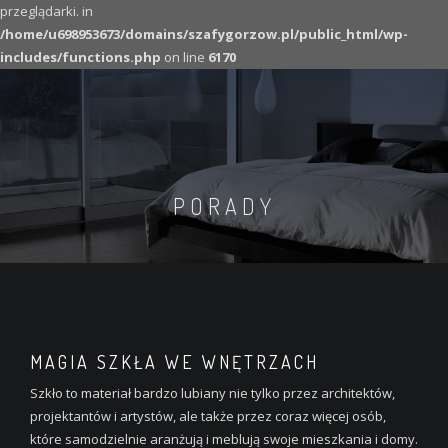
przeglądarki. in
/home/u698953673/domains/szafygorzow.pl/public_html/wp-
includes/functions.php
on line
6170
PORADY
MAGIA SZKŁA WE WNĘTRZACH
Szkło to materiał bardzo lubiany nie tylko przez architektów,
projektantów i artystów, ale także przez coraz więcej osób,
które samodzielnie aranżują i meblują swoje mieszkania i domy.