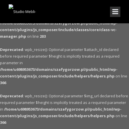
Warning
: The magic method Vc_Manager::__wakeup() must have public
visibility in
/home/u698953673/domains/szafygorzow.pl/public_html/wp-
content/plugins/js_composer/include/classes/core/class-vc-
manager.php
on line
203
Deprecated
: wpb_resize(): Optional parameter $attach_id declared
before required parameter $height is implicitly treated as a required
parameter in
/home/u698953673/domains/szafygorzow.pl/public_html/wp-
content/plugins/js_composer/include/helpers/helpers.php
on line
366
Deprecated
: wpb_resize(): Optional parameter $img_url declared before
required parameter $height is implicitly treated as a required parameter
in
/home/u698953673/domains/szafygorzow.pl/public_html/wp-
content/plugins/js_composer/include/helpers/helpers.php
on line
366