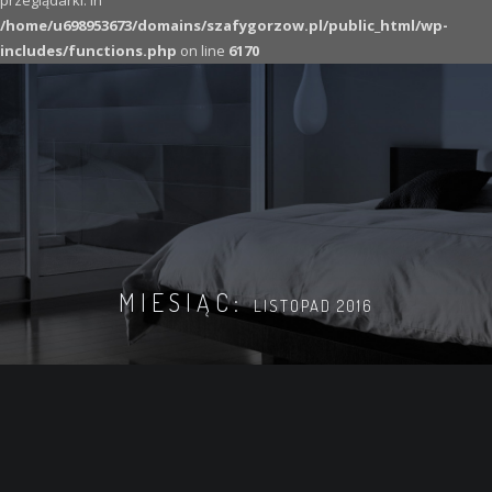
przeglądarki. in
/home/u698953673/domains/szafygorzow.pl/public_html/wp-
includes/functions.php
on line
6170
MIESIĄC:
LISTOPAD 2016