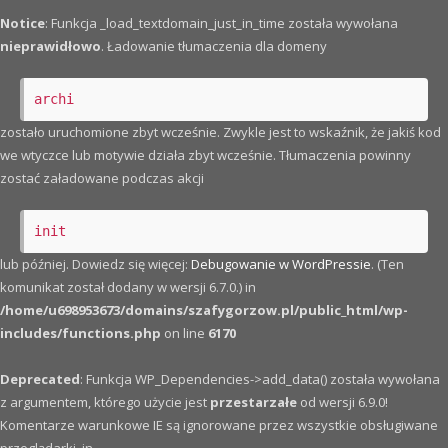
Notice
: Funkcja _load_textdomain_just_in_time została wywołana
nieprawidłowo
. Ładowanie tłumaczenia dla domeny
archi
zostało uruchomione zbyt wcześnie. Zwykle jest to wskaźnik, że jakiś kod
we wtyczce lub motywie działa zbyt wcześnie. Tłumaczenia powinny
zostać załadowane podczas akcji
init
lub później. Dowiedz się więcej:
Debugowanie w WordPressie
. (Ten
komunikat został dodany w wersji 6.7.0.) in
/home/u698953673/domains/szafygorzow.pl/public_html/wp-
includes/functions.php
on line
6170
Deprecated
: Funkcja WP_Dependencies->add_data() została wywołana
z argumentem, którego użycie jest
przestarzałe
od wersji 6.9.0!
Komentarze warunkowe IE są ignorowane przez wszystkie obsługiwane