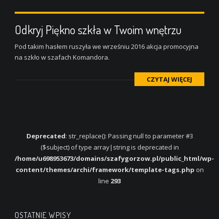
Odkryj Piękno szkła w Twoim wnętrzu
Pod takim hasłem ruszyła we wrześniu 2016 akcja promocyjna
na szkło w szafach Komandora.
CZYTAJ WIĘCEJ
Deprecated
: str_replace(): Passing null to parameter #3
($subject) of type array|string is deprecated in
/home/u698953673/domains/szafygorzow.pl/public_html/wp-
content/themes/archi/framework/template-tags.php
on
line
293
OSTATNIE WPISY