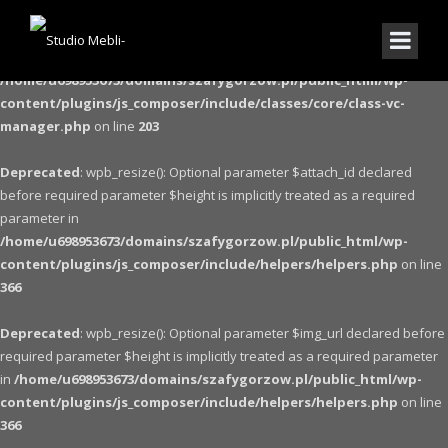
Warning
: The magic method Vc_Manager::__wakeup() must have public
visibility in
/home/u698953673/domains/szafygorzow.pl/public_html/wp-
content/plugins/js_composer/include/classes/core/class-vc-
manager.php
on line
203
Deprecated
: wpb_resize(): Optional parameter $attach_id declared
before required parameter $height is implicitly treated as a required
parameter in
/home/u698953673/domains/szafygorzow.pl/public_html/wp-
content/plugins/js_composer/include/helpers/helpers.php
on line
366
Deprecated
: wpb_resize(): Optional parameter $img_url declared before
required parameter $height is implicitly treated as a required parameter
in
/home/u698953673/domains/szafygorzow.pl/public_html/wp-
content/plugins/js_composer/include/helpers/helpers.php
on line
366