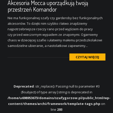
Akcesoria Mocca uporządkują twoją
przestrzeń Komandor
Nie ma funkcjonalnej szafy czy garderoby bez funkcjonalnych
akcesoriów. To dzięki nim szybko i łatwo znajdziemy
najpotrzebniejsze rzeczy rano przed wyjściem do pracy
czy przed wieczornym wypadem ze znajomymi. Ogarniemy
chaos w dziecięcej szafie i ułatwimy małemu przedszkolakowi
samodzielne ubieranie, a nastolatkowi zapewnimy...
CZYTAJ WIĘCEJ
Deprecated
: str_replace(): Passing null to parameter #3
($subject) of type array|string is deprecated in
/home/u698953673/domains/szafygorzow.pl/public_html/wp-
content/themes/archi/framework/template-tags.php
on
line
293