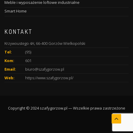
Meble i wyposażenie loftowe industrialne
Smart Home
KONTAKT
Krzywoustego 4A; 66-400 Gorzów Wielkopolski
Tel:
(95)
Kom:
601
Email:
biuro@szafygorzow.pl
Web:
https://www.szafygorzow.pl/
Copyright © 2024 szafygorzow.pl — Wszelkie prawa zastrzeżone