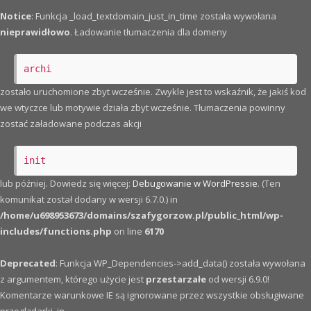
Notice
: Funkcja _load_textdomain_just_in_time została wywołana
nieprawidłowo
. Ładowanie tłumaczenia dla domeny
archi
zostało uruchomione zbyt wcześnie. Zwykle jest to wskaźnik, że jakiś kod
we wtyczce lub motywie działa zbyt wcześnie. Tłumaczenia powinny
zostać załadowane podczas akcji
init
lub później. Dowiedz się więcej:
Debugowanie w WordPressie
. (Ten
komunikat został dodany w wersji 6.7.0.) in
/home/u698953673/domains/szafygorzow.pl/public_html/wp-
includes/functions.php
on line
6170
Deprecated
: Funkcja WP_Dependencies->add_data() została wywołana
z argumentem, którego użycie jest
przestarzałe
od wersji 6.9.0!
Komentarze warunkowe IE są ignorowane przez wszystkie obsługiwane