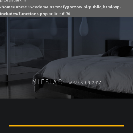
przeglądarki. in
/home/u698953673/domains/szafygorzow.pl/public_html/wp-
includes/functions.php
on line
6170
MIESIĄC:
WRZESIEŃ 2017