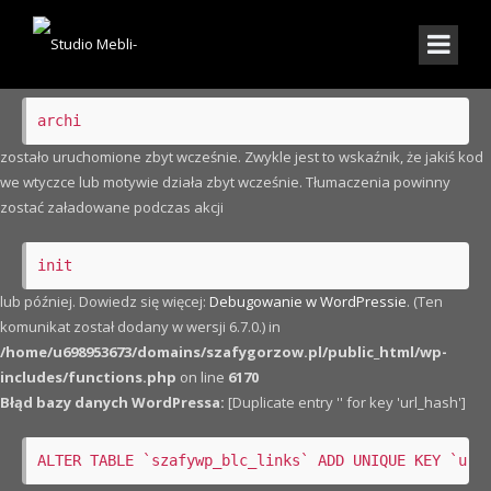
Notice
: Funkcja _load_textdomain_just_in_time została wywołana
nieprawidłowo
. Ładowanie tłumaczenia dla domeny
archi
zostało uruchomione zbyt wcześnie. Zwykle jest to wskaźnik, że jakiś kod
we wtyczce lub motywie działa zbyt wcześnie. Tłumaczenia powinny
zostać załadowane podczas akcji
init
lub później. Dowiedz się więcej:
Debugowanie w WordPressie
. (Ten
komunikat został dodany w wersji 6.7.0.) in
/home/u698953673/domains/szafygorzow.pl/public_html/wp-
includes/functions.php
on line
6170
Błąd bazy danych WordPressa:
[Duplicate entry '' for key 'url_hash']
ALTER TABLE `szafywp_blc_links` ADD UNIQUE KEY `url