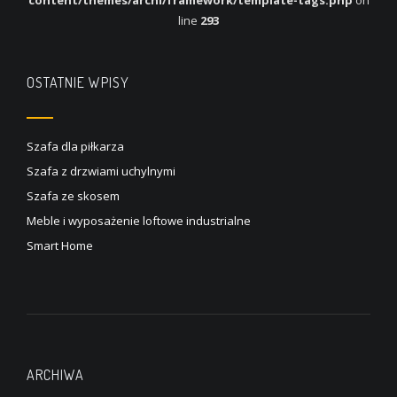
content/themes/archi/framework/template-tags.php
on
line
293
OSTATNIE WPISY
Szafa dla piłkarza
Szafa z drzwiami uchylnymi
Szafa ze skosem
Meble i wyposażenie loftowe industrialne
Smart Home
ARCHIWA