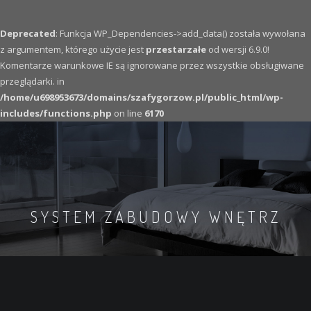
Deprecated
: Funkcja WP_Dependencies->add_data() została wywołana
z argumentem, którego użycie jest
przestarzałe
od wersji 6.9.0!
Komentarze warunkowe IE są ignorowane przez wszystkie obsługiwane
przeglądarki. in
/home/u698953673/domains/szafygorzow.pl/public_html/wp-
includes/functions.php
on line
6170
SYSTEM ZABUDOWY WNĘTRZ