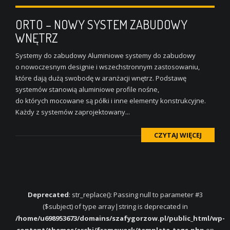
ORTO – NOWY SYSTEM ZABUDOWY
WNĘTRZ
Systemy do zabudowy Aluminiowe systemy do zabudowy
o nowoczesnym designie i wszechstronnym zastosowaniu,
które dają dużą swobodę w aranżacji wnętrz. Podstawę
systemów stanowią aluminiowe profile nośne,
do których mocowane są półki i inne elementy konstrukcyjne.
Każdy z systemów zaprojektowany...
CZYTAJ WIĘCEJ
Deprecated
: str_replace(): Passing null to parameter #3
($subject) of type array|string is deprecated in
/home/u698953673/domains/szafygorzow.pl/public_html/wp-